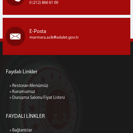
0 (212) 866 61 00
E-Posta
marmara.acik
adalet.gov.tr
Faydalı Linkler
» Restoran Menümüz
» Kurumumuz
» Duruşma Salonu Fiyat Listesi
FAYDALI LİNKLER
» Bağlantılar