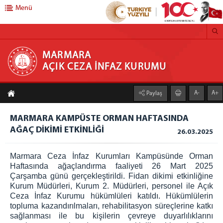
Menü
MARMARA AÇIK CEZA İNFAZ KURUMU
MARMARA
AÇIK CEZA İNFAZ KURUMU
Anasayfa
A-
A+
Paylaş
Kurumumuz
MARMARA KAMPÜSTE ORMAN HAFTASINDA
Faaliyet Alanı
AĞAÇ DİKİMİ ETKİNLİĞİ
26.03.2025
Duruşma Salonu
Genel Mutfak
Marmara Ceza İnfaz Kurumları Kampüsünde Orman
Çamaşırhane
Haftasında ağaçlandırma faaliyeti 26 Mart 2025
Çarşamba günü gerçekleştirildi. Fidan dikimi etkinliğine
Isı Merkezi
Kurum Müdürleri, Kurum 2. Müdürleri, personel ile Açık
Galeri
Ceza İnfaz Kurumu hükümlüleri katıldı. Hükümlülerin
topluma kazandırılmaları, rehabilitasyon süreçlerine katkı
Açık C.İ.K
sağlanması ile bu kişilerin çevreye duyarlılıklarını