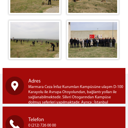
Mobilya
Restaurant
Restoran Menümüz
Duruşma Salonu Fiyat Listesi
Mantar Üretim Tesisi
Bardak Atölyesi
Oto Yıkama
Alış Veriş Merkezi & Kafeterya
Çiğ Köfte
Adres
Marmara Ceza İnfaz Kurumları Kampüsüne ulaşım D-100
Karayolu ile Avrupa Otoyolundan, bağlantı yolları ile
sağlanabilmektedir. Silivri Otogarından Kampüse
dolmuş seferleri yapılmaktadır. Ayrıca ; İstanbul
Bayrampaşa Otogarından Kampüse İETT-303B hattı ile
seferler yapılmaktadır. Marmara Açık Ceza İnfaz Kurumu
Marmara Ceza İnfaz Kurumları Kampusü, Semizkumlar
Telefon
Mh. Silivri / İSTANBUL
0 (212) 726 00 00