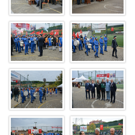
Mobilya
Restaurant
Restoran Menümüz
Duruşma Salonu Fiyat Listesi
Mantar Üretim Tesisi
Bardak Atölyesi
Oto Yıkama
Alış Veriş Merkezi & Kafeterya
Çiğ Köfte