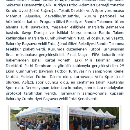
Ziyaret Kabul
Sekreteri Hüsamettin Çelik, Türkiye Futbol Adamları Derneği Yönetim
Genel Mutfak
Kurulu Üyesi Şükrü Sağıroğlu, Teknik Direktör ve A Spor yorumcusu
Mahmut Alpaslan, davetliler/misafirler, kurum personeli ve
Duruşma Salonu
hükümlüler katıldı. Program Silivri Belediyesi Bando Takımının tören
Marmara Ceza İnfaz Kurumları Devlet Hastanesi
alanına Türk Bayrakları, meşaleler eşliğinde marşlarla gelmesiyle
başladı. Saygı Duruşu ve İstiklal Marşı sonrası Bando Takımı
Kampüs Fatih İlk Öğretim Okulu
katılımcılara marşlarla Cumhuriyetimizin 100. Yıl coşkusunu yaşattı.
Araç Sevk Amirliği
Bakırköy Başsavcı Vekili Erdal Şenol Silivri Belediyesi Bando Takımına
teşekkür plaketi verdi. Kurumda düzenlenen Futbol Turnuvasının
Isı Merkezi
final müsabakası gerçekleştirildi. Final Maçını FİFA kokartlı eski
Kampüs Genel
hakemlerden Binali Kartal yönetti. Eski Milli Takımlar Teknik
Direktörü Fethi Demircan’ın gönüllü katılımıyla gerçekleştirilen 29
İş Yurtları
Ekim Cumhuriyet Bayramı Futbol Turnuvasının şampiyonu Genel
Bakırköy Satış Mağazası
Mutfak Yıldızlar Futbol Takımı oldu, turnuvada Vefa Spor ikinci
olurken, ASİLCE spor üçüncü oldu, en centilmen takım Kaptanlar
Misafirhane
Spor oldu. Derece yapan takımlara kupaları, sporculara madalyaları
Fotoğraf Stüdyosu
protokol tarafından verildi. Turnuvanın şampiyonuna kupasını
Bakırköy Cumhuriyet Başsavcı Vekili Erdal Şenol verdi.
Fırın
Satış Mağazası
Kademe(Oto Bakım Onarım)
İnşaat ve Metal Birimi