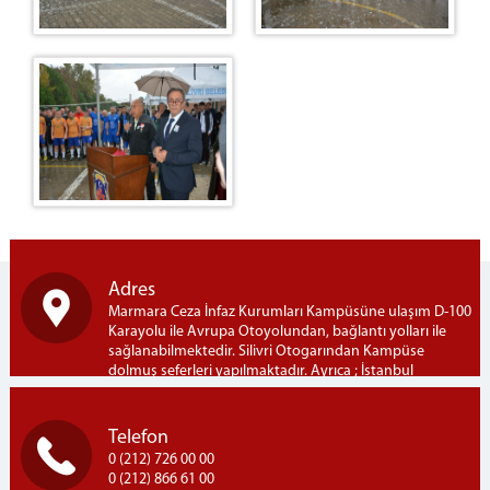
Adres
Marmara Ceza İnfaz Kurumları Kampüsüne ulaşım D-100
Karayolu ile Avrupa Otoyolundan, bağlantı yolları ile
sağlanabilmektedir. Silivri Otogarından Kampüse
dolmuş seferleri yapılmaktadır. Ayrıca ; İstanbul
Bayrampaşa Otogarından Kampüse İETT-303B hattı ile
seferler yapılmaktadır. Marmara Açık Ceza İnfaz Kurumu
Marmara Ceza İnfaz Kurumları Kampusü, Semizkumlar
Telefon
Mh. Silivri / İSTANBUL
0 (212) 726 00 00
0 (212) 866 61 00