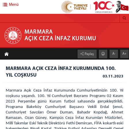
Menü
MARMARA AÇIK CEZA İNFAZ KURUMU
MARMARA
AÇIK CEZA İNFAZ KURUMU
Anasayfa
A-
A+
Paylaş
Kurumumuz
MARMARA AÇIK CEZA İNFAZ KURUMUNDA 100.
Faaliyet Alanı
YIL COŞKUSU
03.11.2023
Duruşma Salonu
Genel Mutfak
Marmara Açık Ceza İnfaz Kurumunda Cumhuriyetimizin 100. Yıl
Çamaşırhane
coşkusu yaşandı. 100. Yıl Cumhuriyet Bayramı Programı 02 Kasım
2023 Perşembe günü Kurum futbol sahasında gerçekleştirildi.
Isı Merkezi
Programa Bakırköy Cumhuriyet Başsavcı Vekili Erdal Şenol,
Galeri
Cumhuriyet Savcıları Ömer Duman, Bahadır Kopdağ, Ahmet
Ramazan, Ozan Güney, Kampüs Ceza İnfaz Kurumları Müdürleri,
Açık C.İ.K
Milli Takımlar Eski Teknik Direktörü Fethi Demircan, FİFA kokartlı eski
hakemlerden Binali Kartal, Türkiye Futbol Adamları Derneği Genel