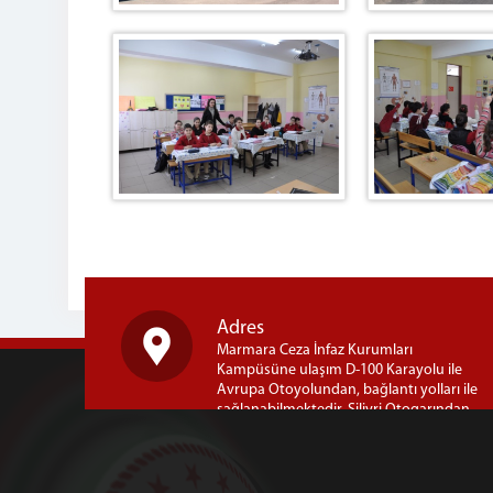
Adres
Marmara Ceza İnfaz Kurumları
Kampüsüne ulaşım D-100 Karayolu ile
Avrupa Otoyolundan, bağlantı yolları ile
sağlanabilmektedir. Silivri Otogarından
Kampüse dolmuş seferleri yapılmaktadır.
Ayrıca ; İstanbul Bayrampaşa
Otogarından Kampüse İETT-303B hattı ile
seferler yapılmaktadır. Marmara Açık