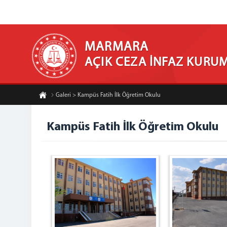
MARMARA
AÇIK CEZA İNFAZ KURU
Galeri > Kampüs Fatih İlk Öğretim Okulu
Kampüs Fatih İlk Öğretim Okulu