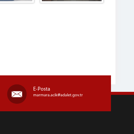
E-Posta
marmara.acik
adalet.gov.tr