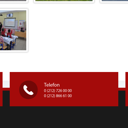
Telefon
0 (212) 726 00 00
0 (212) 866 61 00