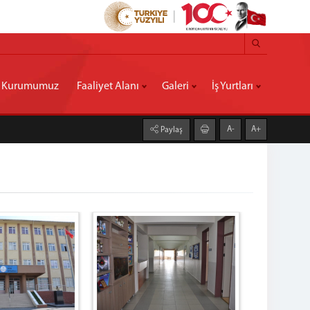
Kurumumuz
Faaliyet Alanı
Galeri
İş Yurtları
A-
A+
Paylaş