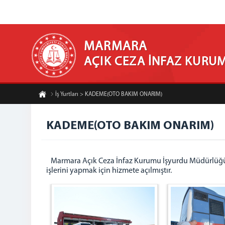
MARMARA
AÇIK CEZA İNFAZ KURU
İş Yurtları > KADEME(OTO BAKIM ONARIM)
KADEME(OTO BAKIM ONARIM)
Marmara Açık Ceza İnfaz Kurumu İşyurdu Müdürlüğü 
işlerini yapmak için hizmete açılmıştır.