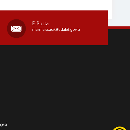
E-Posta
marmara.acik
adalet.gov.tr
hçesi