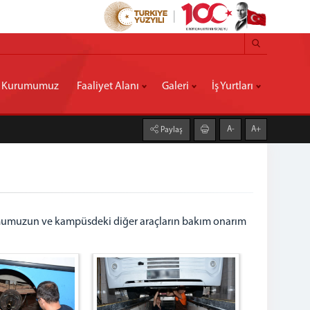
Kurumumuz
Faaliyet Alanı
Galeri
İş Yurtları
A-
A+
Paylaş
mumuzun ve kampüsdeki diğer araçların bakım onarım