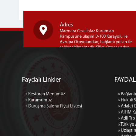
Adres
Marmara Ceza İnfaz Kurumları
Kampüsüne ulaşım D-100 Karayolu ile
Avrupa Otoyolundan, bağlantı yolları ile
sağlanabilmektedir. Silivri Otogarından
Kampüse dolmuş seferleri yapılmaktadır.
Ayrıca ; İstanbul Bayrampaşa
Otogarından Kampüse İETT-303B hattı ile
seferler yapılmaktadır. Marmara Açık
Ceza İnfaz Kurumu Marmara Ceza İnfaz
Faydalı Linkler
FAYDAL
Kurumları Kampusü, Semizkumlar Mh.
Silivri / İSTANBUL
» Restoran Menümüz
» Bağlantı
» Kurumumuz
» Hukuk 
» Duruşma Salonu Fiyat Listesi
» Adalet 
» AİHM Ka
» Adli Tı
» Türkiye
» Uzlaştı