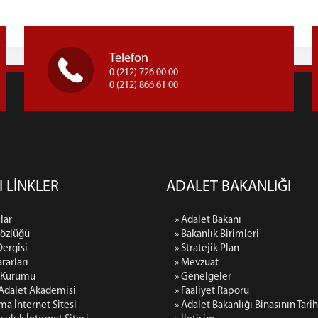
Telefon
0 (212) 726 00 00
0 (212) 866 61 00
I LİNKLER
ADALET BAKANLIĞI
lar
» Adalet Bakanı
Sözlüğü
» Bakanlık Birimleri
Dergisi
» Stratejik Plan
rarları
» Mevzuat
p Kurumu
» Genelgeler
 Adalet Akademisi
» Faaliyet Raporu
rma İnternet Sitesi
» Adalet Bakanlığı Binasının Tari