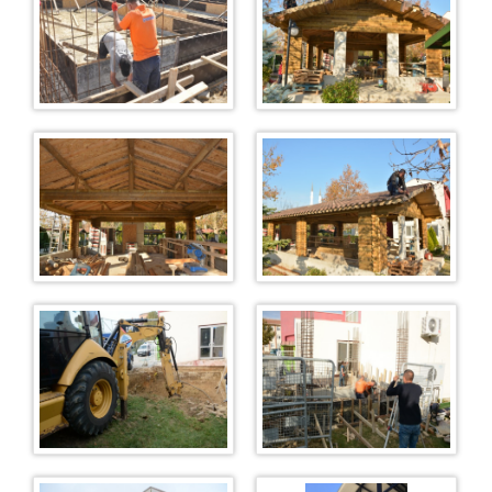
Mobilya
Restaurant
Restoran Menümüz
Duruşma Salonu Fiyat Listesi
Mantar Üretim Tesisi
Bardak Atölyesi
Oto Yıkama
Alış Veriş Merkezi & Kafeterya
Çiğ Köfte