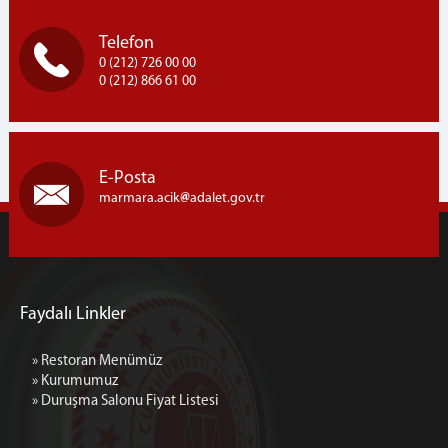
Bayrampaşa Otogarından Kampüse İETT-303B hattı ile
seferler yapılmaktadır. Marmara Açık Ceza İnfaz Kurumu
Marmara Ceza İnfaz Kurumları Kampusü, Semizkumlar
Telefon
Mh. Silivri / İSTANBUL
0 (212) 726 00 00
0 (212) 866 61 00
E-Posta
marmara.acik
adalet.gov.tr
Faydalı Linkler
» Restoran Menümüz
» Kurumumuz
» Duruşma Salonu Fiyat Listesi