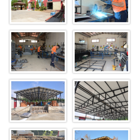
Ziyaret Kabul
Genel Mutfak
Duruşma Salonu
Marmara Ceza İnfaz Kurumları Devlet Hastanesi
Kampüs Fatih İlk Öğretim Okulu
Araç Sevk Amirliği
Isı Merkezi
Kampüs Genel
İş Yurtları
Bakırköy Satış Mağazası
Misafirhane
Fotoğraf Stüdyosu
Fırın
Satış Mağazası
Kademe(Oto Bakım Onarım)
İnşaat ve Metal Birimi