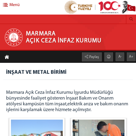
Menü
MARMARA AÇIK CEZA İNFAZ KURUMU
MARMARA
AÇIK CEZA İNFAZ KURUMU
Anasayfa
A-
A+
Paylaş
Kurumumuz
İNŞAAT VE METAL BİRİMİ
Faaliyet Alanı
Duruşma Salonu
Genel Mutfak
Marmara Açık Ceza İnfaz Kurumu İşyurdu Müdürlüğü
bünyesinde faaliyet gösteren İnşaat Bakım ve Onarım
Çamaşırhane
atölyesi kampüsün tüm inşaat,elektrik arıza ve bakım onarım
Isı Merkezi
işlerini karşılamak üzere hizmete açılmıştır.
Galeri
Açık C.İ.K