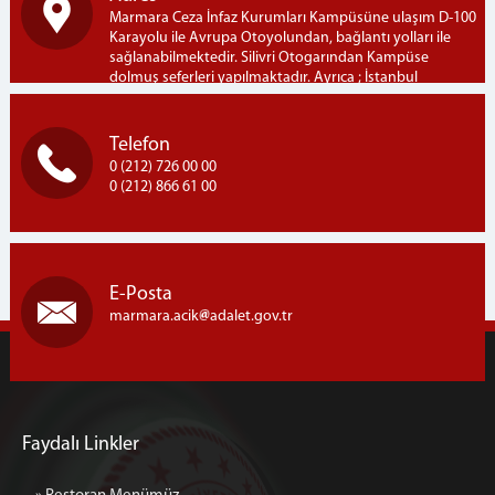
Marmara Ceza İnfaz Kurumları Kampüsüne ulaşım D-100
Karayolu ile Avrupa Otoyolundan, bağlantı yolları ile
sağlanabilmektedir. Silivri Otogarından Kampüse
dolmuş seferleri yapılmaktadır. Ayrıca ; İstanbul
Bayrampaşa Otogarından Kampüse İETT-303B hattı ile
seferler yapılmaktadır. Marmara Açık Ceza İnfaz Kurumu
Marmara Ceza İnfaz Kurumları Kampusü, Semizkumlar
Telefon
Mh. Silivri / İSTANBUL
0 (212) 726 00 00
0 (212) 866 61 00
E-Posta
marmara.acik
adalet.gov.tr
Faydalı Linkler