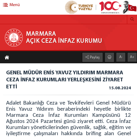
Menü
MARMARA AÇIK CEZA İNFAZ KURUMU
MARMARA
AÇIK CEZA İNFAZ KURUMU
Anasayfa
A-
A+
Paylaş
Kurumumuz
GENEL MÜDÜR ENİS YAVUZ YILDIRIM MARMARA
Faaliyet Alanı
CEZA İNFAZ KURUMLARI YERLEŞKESİNİ ZİYARET
Duruşma Salonu
ETTİ
15.08.2024
Genel Mutfak
Çamaşırhane
Adalet Bakanlığı Ceza ve Tevkifevleri Genel Müdürü
Enis Yavuz Yıldırım beraberindeki heyetle birlikte
Isı Merkezi
Marmara Ceza İnfaz Kurumları Kampüsünü 12
Galeri
Ağustos 2024 Pazartesi günü ziyaret etti. Ceza İnfaz
Kurumları yöneticilerinden güvenlik, sağlık, eğitim ve
Açık C.İ.K
iyileştirme çalışmaları hakkında brifing alan Genel