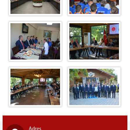
Mobilya
Restaurant
Restoran Menümüz
Duruşma Salonu Fiyat Listesi
Mantar Üretim Tesisi
Bardak Atölyesi
Oto Yıkama
Alış Veriş Merkezi & Kafeterya
Çiğ Köfte
Adres