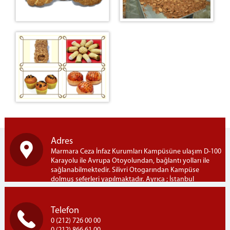
Adres
Marmara Ceza İnfaz Kurumları Kampüsüne ulaşım D-100
Karayolu ile Avrupa Otoyolundan, bağlantı yolları ile
sağlanabilmektedir. Silivri Otogarından Kampüse
dolmuş seferleri yapılmaktadır. Ayrıca ; İstanbul
Bayrampaşa Otogarından Kampüse İETT-303B hattı ile
seferler yapılmaktadır. Marmara Açık Ceza İnfaz Kurumu
Marmara Ceza İnfaz Kurumları Kampusü, Semizkumlar
Telefon
Mh. Silivri / İSTANBUL
0 (212) 726 00 00