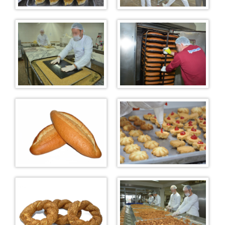
Mobilya
Restaurant
Restoran Menümüz
Duruşma Salonu Fiyat Listesi
Mantar Üretim Tesisi
Bardak Atölyesi
Oto Yıkama
Alış Veriş Merkezi & Kafeterya
Çiğ Köfte