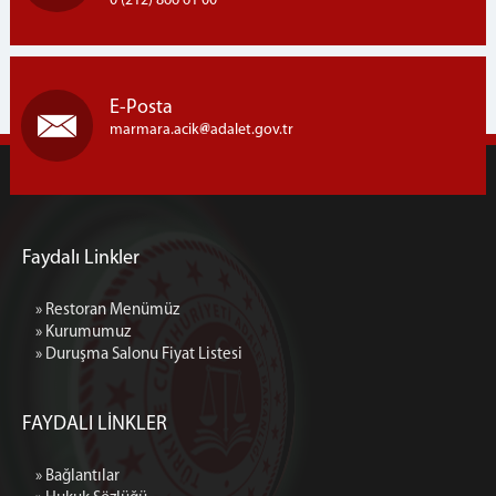
0 (212) 866 61 00
E-Posta
marmara.acik
adalet.gov.tr
Faydalı Linkler
» Restoran Menümüz
» Kurumumuz
» Duruşma Salonu Fiyat Listesi
FAYDALI LİNKLER
» Bağlantılar