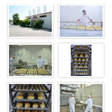
Ziyaret Kabul
Genel Mutfak
Duruşma Salonu
Marmara Ceza İnfaz Kurumları Devlet Hastanesi
Kampüs Fatih İlk Öğretim Okulu
Araç Sevk Amirliği
Isı Merkezi
Kampüs Genel
İş Yurtları
Bakırköy Satış Mağazası
Misafirhane
Fotoğraf Stüdyosu
Fırın
Satış Mağazası
Kademe(Oto Bakım Onarım)
İnşaat ve Metal Birimi