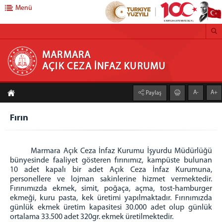
Menü
MARMARA AÇIK CEZA İNFAZ KURUMU
MARMARA
AÇIK CEZA İNFAZ KURUMU
Anasayfa
A-
A+
Paylaş
Kurumumuz
Fırın
Faaliyet Alanı
Duruşma Salonu
Genel Mutfak
Marmara Açık Ceza İnfaz Kurumu İşyurdu Müdürlüğü
bünyesinde faaliyet gösteren fırınımız, kampüste bulunan
Çamaşırhane
10 adet kapalı bir adet Açık Ceza İnfaz Kurumuna,
Isı Merkezi
personellere ve lojman sakinlerine hizmet vermektedir.
Fırınımızda ekmek, simit, poğaça, açma, tost-hamburger
Galeri
ekmeği, kuru pasta, kek üretimi yapılmaktadır. Fırınımızda
günlük ekmek üretim kapasitesi 30.000 adet olup günlük
Açık C.İ.K
ortalama 33.500 adet 320gr. ekmek üretilmektedir.