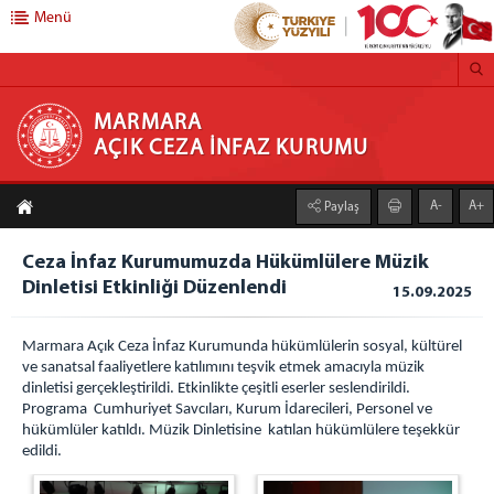
Menü
MARMARA AÇIK CEZA İNFAZ KURUMU
MARMARA
AÇIK CEZA İNFAZ KURUMU
Anasayfa
A-
A+
Paylaş
Kurumumuz
Ceza İnfaz Kurumumuzda Hükümlülere Müzik
Faaliyet Alanı
Dinletisi Etkinliği Düzenlendi
15.09.2025
Duruşma Salonu
Genel Mutfak
Marmara Açık Ceza İnfaz Kurumunda hükümlülerin sosyal, kültürel
Çamaşırhane
ve sanatsal faaliyetlere katılımını teşvik etmek amacıyla müzik
dinletisi gerçekleştirildi. Etkinlikte çeşitli eserler seslendirildi.
Isı Merkezi
Programa Cumhuriyet Savcıları, Kurum İdarecileri, Personel ve
Galeri
hükümlüler katıldı. Müzik Dinletisine katılan hükümlülere teşekkür
edildi.
Açık C.İ.K