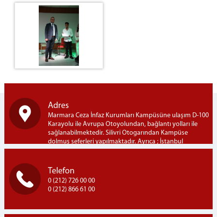
Mobilya
Restaurant
Restoran Menümüz
Duruşma Salonu Fiyat Listesi
Mantar Üretim Tesisi
Bardak Atölyesi
Oto Yıkama
Alış Veriş Merkezi & Kafeterya
Adres
Çiğ Köfte
Marmara Ceza İnfaz Kurumları Kampüsüne ulaşım D-100
Karayolu ile Avrupa Otoyolundan, bağlantı yolları ile
sağlanabilmektedir. Silivri Otogarından Kampüse
dolmuş seferleri yapılmaktadır. Ayrıca ; İstanbul
Bayrampaşa Otogarından Kampüse İETT-303B hattı ile
seferler yapılmaktadır. Marmara Açık Ceza İnfaz Kurumu
Marmara Ceza İnfaz Kurumları Kampusü, Semizkumlar
Telefon
Mh. Silivri / İSTANBUL
0 (212) 726 00 00
0 (212) 866 61 00