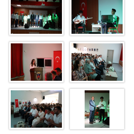
Ziyaret Kabul
Genel Mutfak
Duruşma Salonu
Marmara Ceza İnfaz Kurumları Devlet Hastanesi
Kampüs Fatih İlk Öğretim Okulu
Araç Sevk Amirliği
Isı Merkezi
Kampüs Genel
İş Yurtları
Bakırköy Satış Mağazası
Misafirhane
Fotoğraf Stüdyosu
Fırın
Satış Mağazası
Kademe(Oto Bakım Onarım)
İnşaat ve Metal Birimi