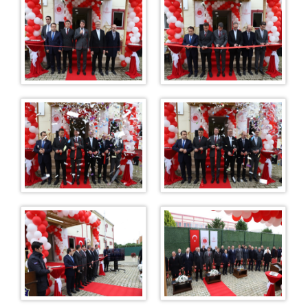
Mobilya
Restaurant
Restoran Menümüz
Duruşma Salonu Fiyat Listesi
Mantar Üretim Tesisi
Bardak Atölyesi
Oto Yıkama
Alış Veriş Merkezi & Kafeterya
Çiğ Köfte