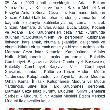
Ziyaret Kabul
05 Aralık 2023 günü gerçekleştirildi. Adalet Bakanı
Yılmaz Tunç ve Kültür ve Turizm Bakanı Mehmet Nuri
Genel Mutfak
Ersoy’un Ankara Sincan Ceza İnfaz Kurumunda bulunan
Duruşma Salonu
Sincan Adalet Halk kütüphanesinden çevrimiçi (online)
Marmara Ceza İnfaz Kurumları Devlet Hastanesi
bağlantı sistemiyle katılımlarıyla eş zamanlı olarak
Sincan, Marmara, Bünyan, Aliağa, Buca, Elazığ, Kocaeli
Kampüs Fatih İlk Öğretim Okulu
ve Adana Halk Kütüphaneleri ceza infaz kurumunda
Araç Sevk Amirliği
bulunan tutuklu/hükümlerin ve personelin kütüphane
ihtiyacını karşılamak, okuma alışkanlığını geliştirmek ve
Isı Merkezi
okuma kültürü oluşturmak amacıyla hizmete açılmış oldu.
Kampüs Genel
Marmara Ceza İnfaz Kurumları Kampüsündeki Adalet
Halk Kütüphanesinin açılış programına Bakırköy
İş Yurtları
Cumhuriyet Başsavcısı, Silivri Cumhuriyet Başsavcısı,
Bakırköy Satış Mağazası
Bakırköy Cumhuriyet Başsavcı Vekili, Cumhuriyet
Savcıları, İstanbul İl Kültür ve Turizm Müdürü, Müdür
Misafirhane
Yardımcısı, Kütüphaneler ve Yayımlar Şube Müdürü,
Fotoğraf Stüdyosu
Orhan Kemal İl Halk Kütüphanesi Müdürü ve Müdür
Fırın
Yardımcısı, Silivri İlçe Halk Kütüphanesi personeli,
Marmara Ceza İnfaz Kurumu Müdürleri, Silivri Denetimli
Satış Mağazası
Serbestlik Müdürü, Silivri Adalet Mesleki Eğitim Merkezi
Kademe(Oto Bakım Onarım)
Müdürü ile davetliler katıldı.
İnşaat ve Metal Birimi