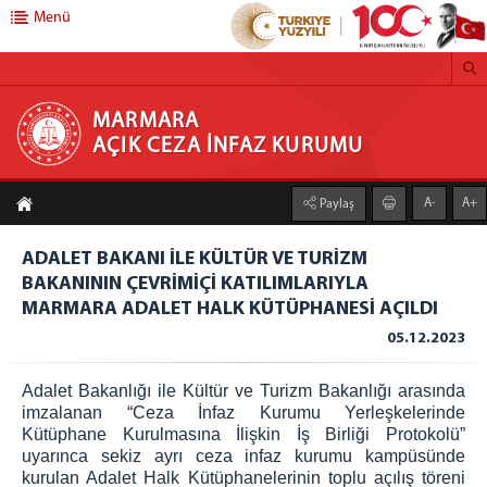
Menü
MARMARA AÇIK CEZA İNFAZ KURUMU
MARMARA
AÇIK CEZA İNFAZ KURUMU
Anasayfa
A-
A+
Paylaş
Kurumumuz
ADALET BAKANI İLE KÜLTÜR VE TURİZM
Faaliyet Alanı
BAKANININ ÇEVRİMİÇİ KATILIMLARIYLA
Duruşma Salonu
MARMARA ADALET HALK KÜTÜPHANESİ AÇILDI
Genel Mutfak
05.12.2023
Çamaşırhane
Isı Merkezi
Adalet Bakanlığı ile Kültür ve Turizm Bakanlığı arasında
imzalanan “Ceza İnfaz Kurumu Yerleşkelerinde
Galeri
Kütüphane Kurulmasına İlişkin İş Birliği Protokolü”
uyarınca sekiz ayrı ceza infaz kurumu kampüsünde
Açık C.İ.K
kurulan Adalet Halk Kütüphanelerinin toplu açılış töreni