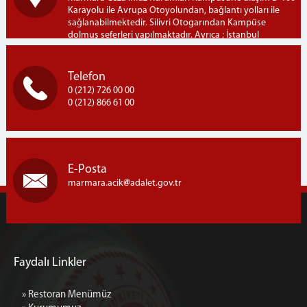
Karayolu ile Avrupa Otoyolundan, bağlantı yolları ile
sağlanabilmektedir. Silivri Otogarından Kampüse
dolmuş seferleri yapılmaktadır. Ayrıca ; İstanbul
Bayrampaşa Otogarından Kampüse İETT-303B hattı ile
seferler yapılmaktadır. Marmara Açık Ceza İnfaz Kurumu
Marmara Ceza İnfaz Kurumları Kampusü, Semizkumlar
Telefon
Mh. Silivri / İSTANBUL
0 (212) 726 00 00
0 (212) 866 61 00
E-Posta
marmara.acik
adalet.gov.tr
Faydalı Linkler
» Restoran Menümüz