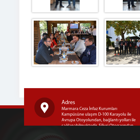
Adres
Marmara Ceza İnfaz Kurumları
Kampüsüne ulaşım D-100 Karayolu ile
Avrupa Otoyolundan, bağlantı yolları ile
sağlanabilmektedir. Silivri Otogarından
Kampüse dolmuş seferleri yapılmaktadır.
Ayrıca ; İstanbul Bayrampaşa