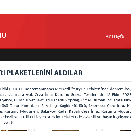
MU
Anasayfa
RI PLAKETLERİNİ ALDILAR
kibi (CEKUT) Kahramanmaraş Merkezli “Yüzyılın Felaketi”nde deprem bölges
ldılar. Marmara Açık Ceza İnfaz Kurumu Sosyal Tesislerinde 12 Ekim 202
dal Şenol, Cumhuriyet Savcıları Bahadır Kopdağ, Ömer Duman, Mustafa Tar
sü Tabur Komutanı, Silivri İlçe Sağlık Müdürü, Marmara Ceza İnfaz K
faz Kurumu Müdürleri, Bakırköy Kadın Kapalı Ceza İnfaz Kurumu Müdürü v
li ve 11 ili etkileyen Yüzyılın Felaketinde özverili ve başarılı çalışmal
i belirtti.