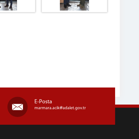
E-Posta
marmara.acik
adalet.gov.tr