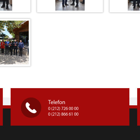
Telefon
0 (212) 726 00 00
0 (212) 866 61 00