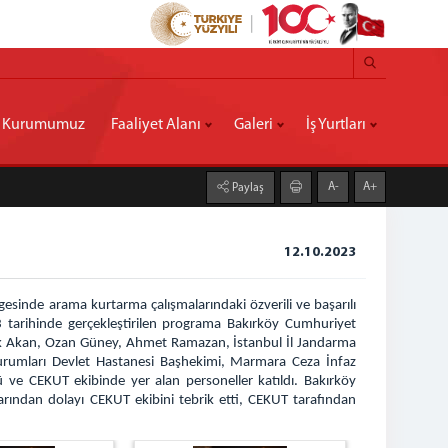
Kurumumuz
Faaliyet Alanı
Galeri
İş Yurtları
A-
A+
Paylaş
12.10.2023
inde arama kurtarma çalışmalarındaki özverili ve başarılı
3 tarihinde gerçekleştirilen programa Bakırköy Cumhuriyet
ık Akan, Ozan Güney, Ahmet Ramazan, İstanbul İl Jandarma
urumları Devlet Hastanesi Başhekimi, Marmara Ceza İnfaz
e CEKUT ekibinde yer alan personeller katıldı. Bakırköy
arından dolayı CEKUT ekibini tebrik etti, CEKUT tarafından