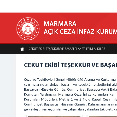
MARMARA
AÇIK CEZA İNFAZ KURU
CEKUT EKİBİ TEŞEKKÜR VE BAŞARI PLAKETLERİNİ ALDILAR
CEKUT EKİBİ TEŞEKKÜR VE BAŞA
Ceza ve Tevkifevleri Genel Müdürlüğü Arama ve Kurtarma E
çalışmalarından dolayı başarı ve teşekkür plaketlerini a
Başsavcısı Hüseyin Gümüş, Cumhuriyet Başsavcı Vekili Er
Komutan Yardımcısı, Marmara Ceza İnfaz Kurumları Kampü
Kurumları Müdürleri, Metris 1 ve 2 Nolu Kapalı Ceza İn
Cumhuriyet Başsavcısı Hüseyin Gümüş, Kahramanmaraş merkez
gerçekleştirilen eğitimleri ve çalışmaları yakından takip ettiğin