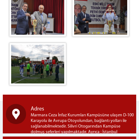
Mobilya
Restaurant
Restoran Menümüz
Duruşma Salonu Fiyat Listesi
Mantar Üretim Tesisi
Bardak Atölyesi
Oto Yıkama
Alış Veriş Merkezi & Kafeterya
Çiğ Köfte
Adres
Marmara Ceza İnfaz Kurumları Kampüsüne ulaşım D-100
Karayolu ile Avrupa Otoyolundan, bağlantı yolları ile
sağlanabilmektedir. Silivri Otogarından Kampüse
dolmuş seferleri yapılmaktadır. Ayrıca ; İstanbul
Bayrampaşa Otogarından Kampüse İETT-303B hattı ile