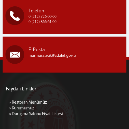
seferler yapılmaktadır. Marmara Açık Ceza İnfaz Kurumu
Marmara Ceza İnfaz Kurumları Kampusü, Semizkumlar
Telefon
Mh. Silivri / İSTANBUL
0 (212) 726 00 00
0 (212) 866 61 00
E-Posta
marmara.acik
adalet.gov.tr
Faydalı Linkler
» Restoran Menümüz
» Kurumumuz
» Duruşma Salonu Fiyat Listesi