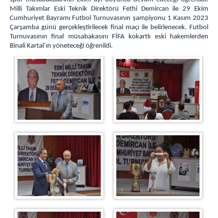
Ziyaret Kabul
Milli Takımlar Eski Teknik Direktörü Fethi Demircan ile 29 Ekim
Genel Mutfak
Cumhuriyet Bayramı Futbol Turnuvasının şampiyonu 1 Kasım 2023
Çarşamba günü gerçekleştirilecek final maçı ile belirlenecek. Futbol
Duruşma Salonu
Turnuvasının final müsabakasını FİFA kokartlı eski hakemlerden
Marmara Ceza İnfaz Kurumları Devlet Hastanesi
Binali Kartal’ın yöneteceği öğrenildi.
Kampüs Fatih İlk Öğretim Okulu
Araç Sevk Amirliği
Isı Merkezi
Kampüs Genel
İş Yurtları
Bakırköy Satış Mağazası
Misafirhane
Fotoğraf Stüdyosu
Fırın
Satış Mağazası
Kademe(Oto Bakım Onarım)
İnşaat ve Metal Birimi