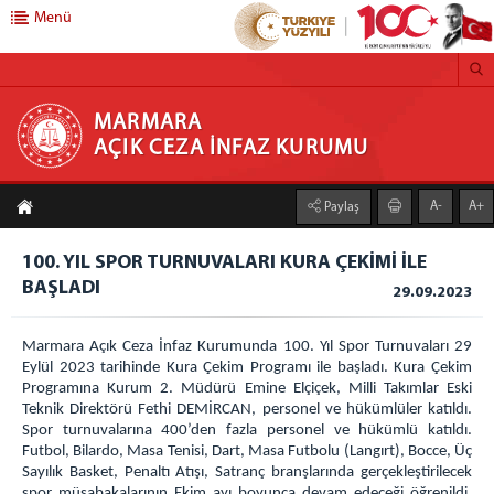
Menü
MARMARA AÇIK CEZA İNFAZ KURUMU
MARMARA
AÇIK CEZA İNFAZ KURUMU
Anasayfa
A-
A+
Paylaş
Kurumumuz
100. YIL SPOR TURNUVALARI KURA ÇEKİMİ İLE
Faaliyet Alanı
BAŞLADI
29.09.2023
Duruşma Salonu
Genel Mutfak
Marmara Açık Ceza İnfaz Kurumunda 100. Yıl Spor Turnuvaları 29
Çamaşırhane
Eylül 2023 tarihinde Kura Çekim Programı ile başladı. Kura Çekim
Programına Kurum 2. Müdürü Emine Elçiçek, Milli Takımlar Eski
Isı Merkezi
Teknik Direktörü Fethi DEMİRCAN, personel ve hükümlüler katıldı.
Galeri
Spor turnuvalarına 400’den fazla personel ve hükümlü katıldı.
Futbol, Bilardo, Masa Tenisi, Dart, Masa Futbolu (Langırt), Bocce, Üç
Açık C.İ.K
Sayılık Basket, Penaltı Atışı, Satranç branşlarında gerçekleştirilecek
spor müsabakalarının Ekim ayı boyunca devam edeceği öğrenildi.