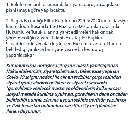
Ziyaret Kabul
1- Belirlenen tarihler arasındaki ziyaret görüşü aşağıdaki
Genel Mutfak
planlamaya göre yapılacaktır.
Duruşma Salonu
2- Sağlık Bakanlığı Bilim Kurulunun 22/05/2020 tarihli tavsiye
Marmara Ceza İnfaz Kurumları Devlet Hastanesi
kararı doğrultusanda 1-30 Haziran 2020 tarihlari arasında
Hükümlü ve Tutukluların ziyaret edilmeleri hakkındaki
Kampüs Fatih İlk Öğretim Okulu
yönetmenliğin Ziyaret Edebilecek Kişiler başlıklı
Araç Sevk Amirliği
9.maddesinde yer alan kişilerden Hükümlü ve Tutuklunun
belirlediği yanlızca bir ziyaretçisi ile bir kez görüş
Isı Merkezi
yaptırılacaktır.
Kampüs Genel
Kurumumuzda görüşler açık görüş olarak yapıldığından
İş Yurtları
Hükümlülerimizin ziyaretçilerinden ; Ülkemizde yaşanan
Covid-19 salgını nedeni ile alınan tedbirler çerçevesinden
Bakırköy Satış Mağazası
ziyaret görüş alanına gelirken ve ziyaret esnasında
Misafirhane
"görevlilerce verilecek maske ve eldivenlerin kullanılması
,sosyal mesade kuralına uyulması, görevlilerin daha önceden
Fotoğraf Stüdyosu
belirlediği oturma planına uygun şekilde görüşün yapılması
Fırın
ve fizik temastan bulunulmaması tüm Ziyaretçilerimize
ilanen duyurulur.
Satış Mağazası
Kademe(Oto Bakım Onarım)
İnşaat ve Metal Birimi