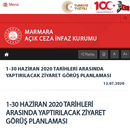
Menü
MARMARA AÇIK CEZA İNFAZ KURUMU
MARMARA
AÇIK CEZA İNFAZ KURUMU
Anasayfa
A-
A+
Paylaş
Kurumumuz
1-30 HAZİRAN 2020 TARİHLERİ ARASINDA
Faaliyet Alanı
YAPTIRILACAK ZİYARET GÖRÜŞ PLANLAMASI
Duruşma Salonu
12.07.2020
Genel Mutfak
Çamaşırhane
1-30 HAZİRAN 2020 TARİHLERİ
Isı Merkezi
ARASINDA YAPTIRILACAK ZİYARET
Galeri
GÖRÜŞ PLANLAMASI
Açık C.İ.K