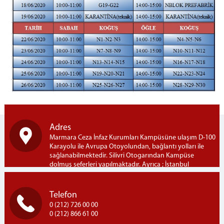
Adres
Marmara Ceza İnfaz Kurumları Kampüsüne ulaşım D-100
Karayolu ile Avrupa Otoyolundan, bağlantı yolları ile
sağlanabilmektedir. Silivri Otogarından Kampüse
dolmuş seferleri yapılmaktadır. Ayrıca ; İstanbul
Bayrampaşa Otogarından Kampüse İETT-303B hattı ile
seferler yapılmaktadır. Marmara Açık Ceza İnfaz Kurumu
Marmara Ceza İnfaz Kurumları Kampusü, Semizkumlar
Telefon
Mh. Silivri / İSTANBUL
0 (212) 726 00 00
0 (212) 866 61 00