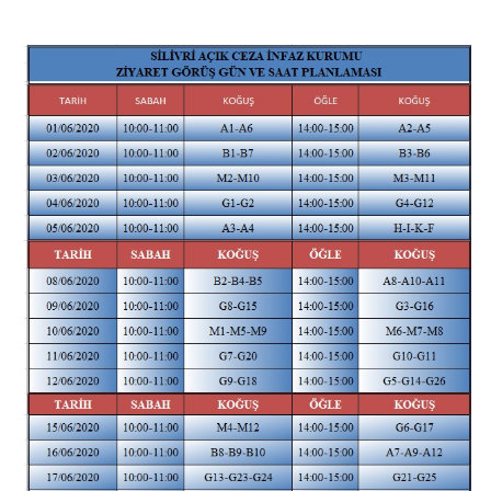
Mobilya
Restaurant
Restoran Menümüz
Duruşma Salonu Fiyat Listesi
Mantar Üretim Tesisi
Bardak Atölyesi
Oto Yıkama
Alış Veriş Merkezi & Kafeterya
Çiğ Köfte